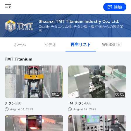
接触
Shaanxi TMT Titanium Industry Co., Ltd.
Quality チタニウム棒, チタン板・板 中国からの製造業
者
ホーム
ビデオ
再生リスト
WEBSITE
TMT Titanium
00:17
00:05
チタン120
TMTチタン006
August 04, 2023
August 02, 2023