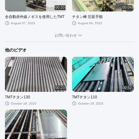
00:20
00:04
全自動赤外線ノギスを使用したTMT
チタン棒 圧延手順
August 07, 2023
August 04, 2023
お問い合わせ
他のビデオ
00:23
00:52
TMTチタン130
TMTチタン110
October 18, 2023
October 18, 2023