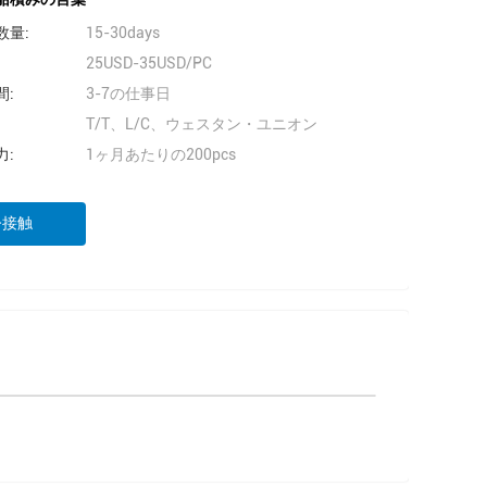
数量:
15-30days
25USD-35USD/PC
間:
3-7の仕事日
T/T、L/C、ウェスタン・ユニオン
力:
1ヶ月あたりの200pcs
今接触