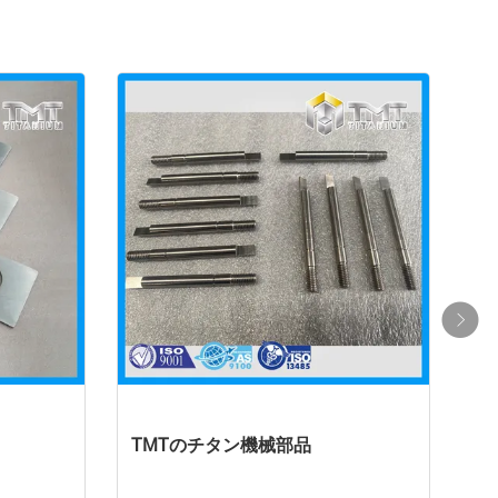
TMTのチタン機械部品
TM