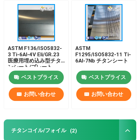
企業情報
会社案内
ASTM F136/ISO5832-
ASTM
3 Ti-6Al-4V Eli/GR.23
F1295/ISO5832-11 Ti-
品質管理
医療用埋め込み型チタ
6Al-7Nb チタンシート
ンシート/プレート
ベストプライス
ベストプライス
お問い合わせ
お問い合わせ
お問い合わせ
見積依頼
チタニウム棒
チタンコイル/フォイル
(2)
チタン板・板