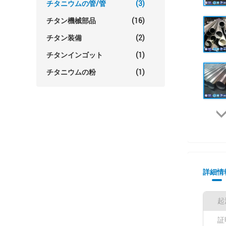
チタニウムの管/管
(3)
チタン機械部品
(16)
チタン装備
(2)
チタンインゴット
(1)
チタニウムの粉
(1)
詳細情
起
証