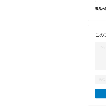
製品の
この
あ