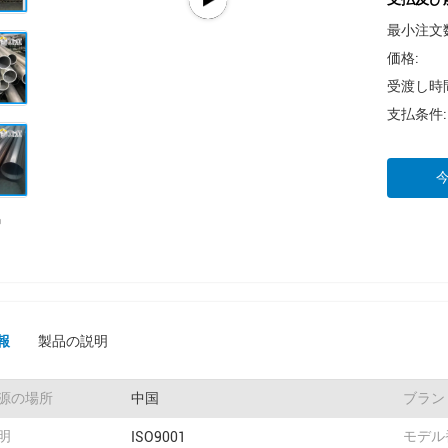
最小注文
価格:
受渡し時
支払条件:
報
製品の説明
源の場所
中国
ブラン
明
モデル
ISO9001