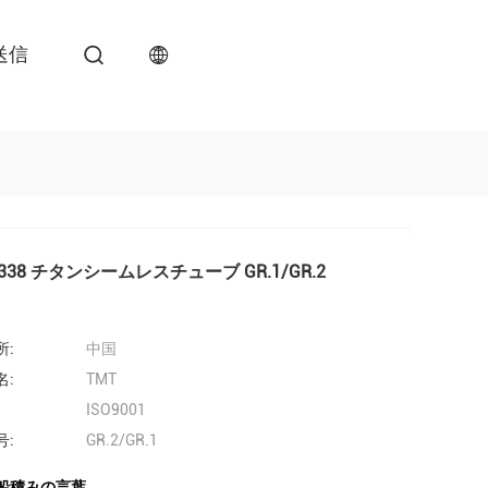
送信
B338 チタンシームレスチューブ GR.1/GR.2
所:
中国
名:
TMT
ISO9001
号:
GR.2/GR.1
船積みの言葉