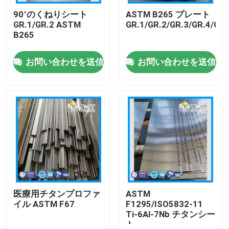
90°のくねりシート
ASTM B265 プレート
GR.1/GR.2 ASTM
GR.1/GR.2/GR.3/GR.4/GR.
企業情報
B265
お問い合わせを送信
お問い合わせを送信
会社案内
品質管理
お問い合わせ
見積依頼
チタニウム棒
医療用チタンプロファ
ASTM
イル ASTM F67
F1295/ISO5832-11
Ti-6Al-7Nb チタンシー
チタン板・板
ト