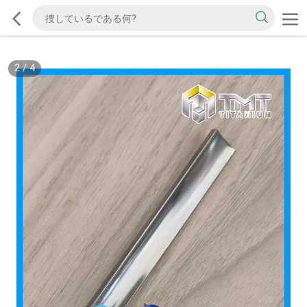
2
/
4