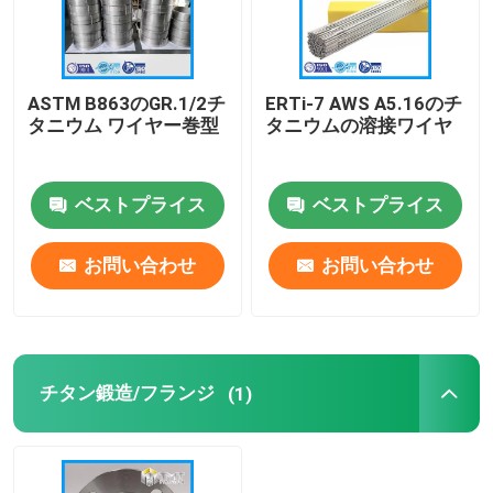
チタンコイル/フォイル
ASTM B863のGR.1/2チ
ERTi-7 AWS A5.16のチ
タニウム ワイヤー巻型
タニウムの溶接ワイヤ
チタニウム ワイヤー
チタン鍛造/フランジ
ベストプライス
ベストプライス
お問い合わせ
お問い合わせ
チタニウムの管/管
チタン機械部品
チタン鍛造/フランジ
(1)
チタン装備
チタンインゴット