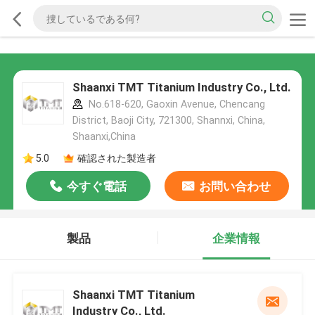
Shaanxi TMT Titanium Industry Co., Ltd.
No.618-620, Gaoxin Avenue, Chencang
District, Baoji City, 721300, Shannxi, China,
Shaanxi,China
5.0
確認された製造者
今すぐ電話
お問い合わせ
製品
企業情報
Shaanxi TMT Titanium
Industry Co., Ltd.