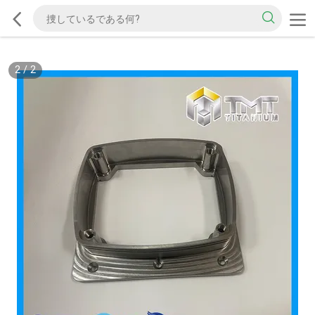
2
/
2